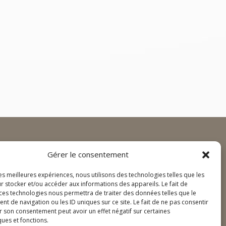
CT
Gérer le consentement
:
+ 352 28 79 72 99
les meilleures expériences, nous utilisons des technologies telles que les
e-interieur.lu
r stocker et/ou accéder aux informations des appareils. Le fait de
e commercial (Frédéric) :
 ces technologies nous permettra de traiter des données telles que le
22 016
 de navigation ou les ID uniques sur ce site. Le fait de ne pas consentir
r son consentement peut avoir un effet négatif sur certaines
dange-interieur.lu
ques et fonctions.
inistratif (Nathalie) :