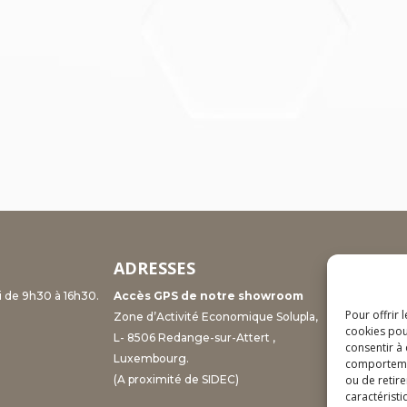
ADRESSES
CONTA
i de 9h30 à 16h30.
Accès GPS de notre showroom
Showroom 
Pour offrir 
Zone d’Activité Economique Solupla,
info@redang
cookies pou
L- 8506 Redange-sur-Attert ,
Responsabl
consentir à
Luxembourg.
+ 352 69 12 
comportement
ou de retire
(A proximité de SIDEC)
frederic@re
caractéristi
Service adm